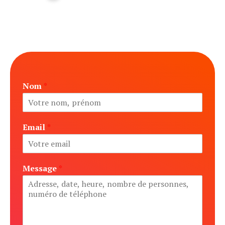
Nous concevons nos tours privés en fonction de vos
envies, partagez les avec nous et nous ferons l’excursion
dont vous rêvez.
Nom
*
Email
*
Message
*