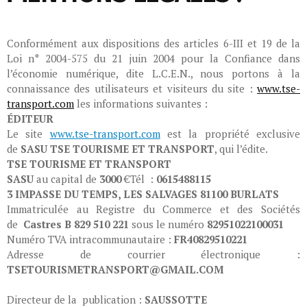
Conformément aux dispositions des articles 6-III et 19 de la
Loi n° 2004-575 du 21 juin 2004 pour la Confiance dans
l’économie numérique, dite L.C.E.N., nous portons à la
connaissance des utilisateurs et visiteurs du site :
www.tse-
transport.com
les informations suivantes :
ÉDITEUR
Le site
www.tse-transport.com
est la propriété exclusive
de
SASU
TSE TOURISME ET TRANSPORT
, qui l’édite.
TSE TOURISME ET TRANSPORT
SASU
au capital de
3000
€Tél :
0615488115
3 IMPASSE DU TEMPS, LES SALVAGES
81100 BURLATS
Immatriculée au Registre du Commerce et des Sociétés
de
Castres B 829 510 221
sous le numéro
82951022100031
Numéro TVA intracommunautaire :
FR40829510221
Adresse de courrier électronique :
TSETOURISMETRANSPORT@GMAIL.COM
Directeur de la publication :
SAUSSOTTE