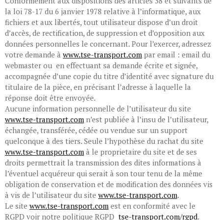
Conformément aux dispositions des articles 38 et suivants de
la loi 78-17 du 6 janvier 1978 relative à l’informatique, aux
fichiers et aux libertés, tout utilisateur dispose d’un droit
d’accès, de rectification, de suppression et d’opposition aux
données personnelles le concernant. Pour l’exercer, adressez
votre demande à
www.tse-transport.com
par email : email du
webmaster ou en effectuant sa demande écrite et signée,
accompagnée d’une copie du titre d’identité avec signature du
titulaire de la pièce, en précisant l’adresse à laquelle la
réponse doit être envoyée.
Aucune information personnelle de l’utilisateur du site
www.tse-transport.com
n’est publiée à l’insu de l’utilisateur,
échangée, transférée, cédée ou vendue sur un support
quelconque à des tiers. Seule l’hypothèse du rachat du site
www.tse-transport.com
à le proprietaire du site et de ses
droits permettrait la transmission des dites informations à
l’éventuel acquéreur qui serait à son tour tenu de la même
obligation de conservation et de modification des données vis
à vis de l’utilisateur du site
www.tse-transport.com
.
Le site
www.tse-transport.com
est en conformité avec le
RGPD voir notre politique RGPD
tse-transport.com/rgpd
.